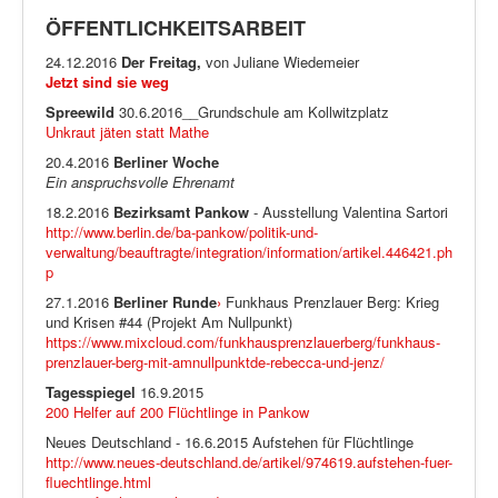
ÖFFENTLICHKEITSARBEIT
24.12.2016
Der Freitag,
von Juliane Wiedemeier
Jetzt sind sie weg
Spreewild
30.6.2016__Grundschule am Kollwitzplatz
Unkraut jäten statt Mathe
20.4.2016
Berliner Woche
Ein anspruchsvolle Ehrenamt
18.2.2016
Bezirksamt Pankow
- Ausstellung Valentina Sartori
http://www.berlin.de/ba-pankow/politik-und-
verwaltung/beauftragte/integration/information/artikel.446421.ph
p
27.1.2016
Berliner Runde
›
Funkhaus Prenzlauer Berg: Krieg
und Krisen #44 (Projekt Am Nullpunkt)
https://www.mixcloud.com/funkhausprenzlauerberg/funkhaus-
prenzlauer-berg-mit-amnullpunktde-rebecca-und-jenz/
Tagesspiegel
16.9.2015
200 Helfer auf 200 Flüchtlinge in Pankow
Neues Deutschland - 16.6.2015 Aufstehen für Flüchtlinge
http://www.neues-deutschland.de/artikel/974619.aufstehen-fuer-
fluechtlinge.html